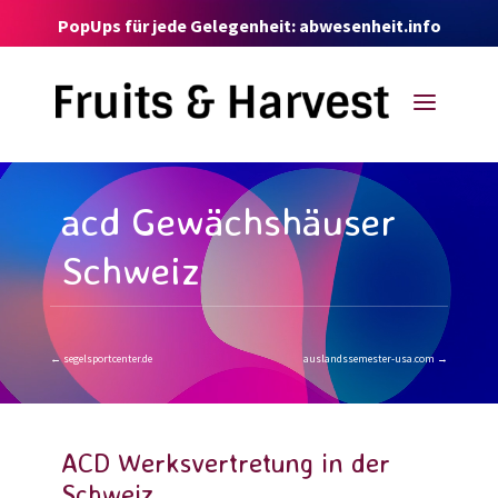
Video-
PopUps für jede Gelegenheit: abwesenheit.info
Player
a
Video-
Player
acd Gewächshäuser
Schweiz
←
segelsportcenter.de
auslandssemester-usa.com
→
ACD Werksvertretung in der
Schweiz