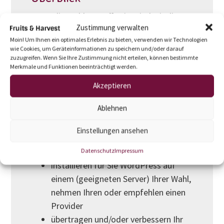
Wenn die Wahl getroffen ist sind wir die
Zustimmung verwalten
langjährig erfahrenen Profis in den Welten
Moin! Um Ihnen ein optimales Erlebnis zu bieten, verwenden wir Technologien
zwischen JIMDO und WordPress denn wir
wie Cookies, um Geräteinformationen zu speichern und/oder darauf
zuzugreifen. Wenn Sie Ihre Zustimmung nicht erteilen, können bestimmte
Merkmale und Funktionen beeinträchtigt werden.
beraten Sie zu Sinn und Unsinn eines
solchen Systemwechsels
Akzeptieren
analysieren die Machbarkeit und das
Ablehnen
zu erwartende Endresultat
erstellen Ihnen ein verbindliches
Einstellungen ansehen
Festpreisangebot inkl. zeitlichem und
funktionalem Projektplan
Datenschutz
Impressum
installieren für Sie WordPress auf
einem (geeigneten Server) Ihrer Wahl,
nehmen Ihren oder empfehlen einen
Provider
übertragen und/oder verbessern Ihr