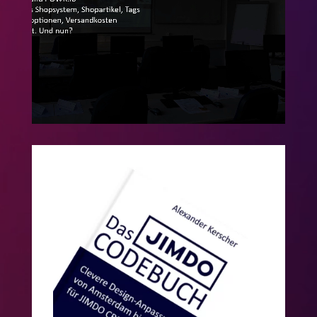
Mehr als 6 Stunden Video-Seminar von
Expert Alexander Kerscher zum JIMDO
Creator
Jimdo Handbücher
Codes & Know How
Werden Sie zum JIMDO-Profi ohne
Code-Kenntnisse mit den Bestsellern
von Alexander Kerscher