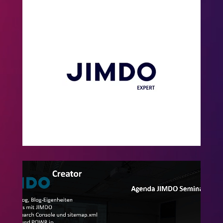
Offizielle JIMDO
Experts
seit 2008
Beim JIMDO Creator macht uns keiner
nass. Wir haben den kompletten
Durchblick.
Video-
Player
Das JIMDO Seminar
mit Alexander Kerscher