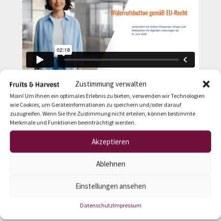
Zustimmung verwalten
Moin! Um Ihnen ein optimales Erlebnis zu bieten, verwenden wir Technologien
wie Cookies, um Geräteinformationen zu speichern und/oder darauf
widerrufonline.de
zuzugreifen. Wenn Sie Ihre Zustimmung nicht erteilen, können bestimmte
Merkmale und Funktionen beeinträchtigt werden.
Akzeptieren
Projekte & Referenzen
Ablehnen
Einstellungen ansehen
WordPress, WooCommerce und Jimdo
Datenschutz
Impressum
Creator