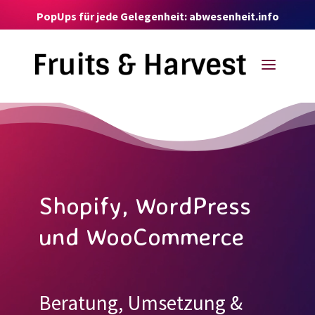
Video-
PopUps für jede Gelegenheit: abwesenheit.info
Player
a
Video-
Player
Shopify, WordPress
und WooCommerce
Beratung, Umsetzung &