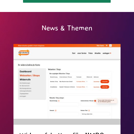
Video-
Player
News & Themen