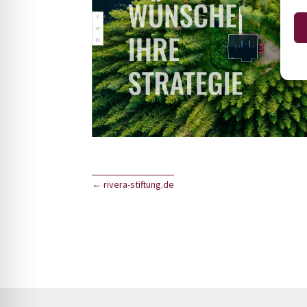
←
rivera-stiftung.de