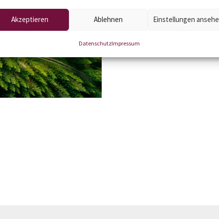
Sicherungs-Systeme
Akzeptieren
Ablehnen
Einstellungen anseh
Features + Gadgets
SEO
Datenschutz
Impressum
Schulung