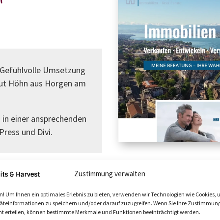
. Gefühlvolle Umsetzung
mut Höhn aus Horgen am
n in einer ansprechenden
ress und Divi.
Projekt-Details
Zustimmung verwalten
vollständiges Konzept
n! Um Ihnen ein optimales Erlebnis zu bieten, verwenden wir Technologien wie Cookies,
äteinformationen zu speichern und/oder darauf zuzugreifen. Wenn Sie Ihre Zustimmun
Migration Jimdo zu Wor
ht erteilen, können bestimmte Merkmale und Funktionen beeinträchtigt werden.
Template-Management