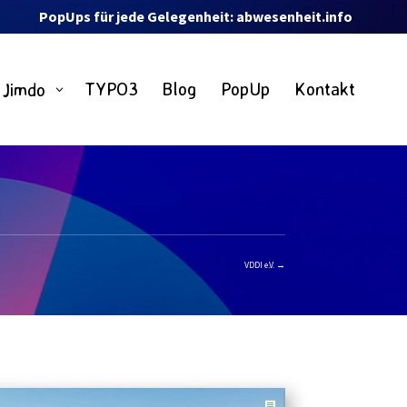
PopUps für jede Gelegenheit: abwesenheit.info
TYPO3
Blog
PopUp
Kontakt
Jimdo
3
VDDI e.V.
→