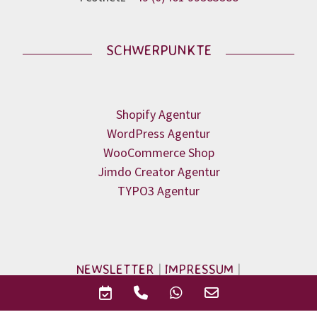
SCHWERPUNKTE
Shopify Agentur
WordPress Agentur
WooCommerce Shop
Jimdo Creator Agentur
TYPO3 Agentur
NEWSLETTER
|
IMPRESSUM
|
DATENSCHUTZ
|
RECHT + LIZENZ
Termine
Phone
WhatsApp
Email