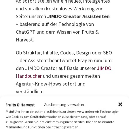
Ab sofort stellen wir ein neues, intelligentes
und vor allem kostenloses Werkzeug zur
Seite: unseren
JIMDO Creator Assistenten
– basierend auf der Technologie von
ChatGPT und dem Wissen von Fruits &
Harvest.
Ob Struktur, Inhalte, Codes, Design oder SEO
– der Assistent beantwortet Fragen rund um
den JIMDO Creator auf Basis unserer
JIMDO
Handbücher
und unseres gesammelten
Agentur-Know-Hows sofort und
verständlich.
Unser Ziel ist es, alle JIMDO Fans und
Zustimmung verwalten
Anwender bei der täglichen Arbeit mit JIMDO
Moin! Um Ihnen ein optimales Erlebnis zu bieten, verwenden wir Technologien
wie Cookies, um Geräteinformationen zu speichern und/oder darauf
Creator zu entlasten und schneller zu soliden,
zuzugreifen. Wenn Sie Ihre Zustimmung nicht erteilen, können bestimmte
praxistauglichen Ergebnissen zu führen.
Merkmale und Funktionen beeinträchtigt werden.