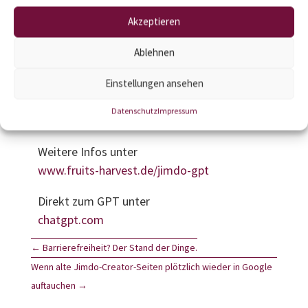
Akzeptieren
Statt langer Recherchen oder Rückfragen
gibt es nun nun direkte Hilfe – rund um die
Ablehnen
Uhr und kostenlos. Damit möchten wir nicht
nur unseren Support verbessern, sondern
Einstellungen ansehen
auch zeigen, wie moderne KI echten
Datenschutz
Impressum
Mehrwert bieten kann.
Weitere Infos unter
www.fruits-harvest.de/jimdo-gpt
Direkt zum GPT unter
chatgpt.com
←
Barrierefreiheit? Der Stand der Dinge.
Wenn alte Jimdo-Creator-Seiten plötzlich wieder in Google
auftauchen
→