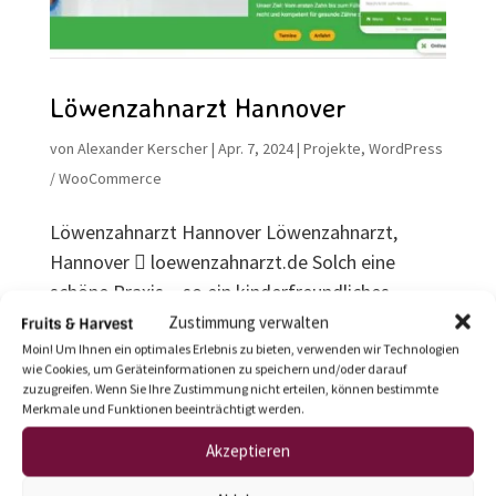
Löwenzahnarzt Hannover
von
Alexander Kerscher
|
Apr. 7, 2024
|
Projekte
,
WordPress
/ WooCommerce
Löwenzahnarzt Hannover Löwenzahnarzt,
Hannover  loewenzahnarzt.de Solch eine
schöne Praxis – so ein kinderfreundliches
Konzept. Begeistert haben wir die aufgabe
Zustimmung verwalten
angenommen, die WordPress-Seite
Moin! Um Ihnen ein optimales Erlebnis zu bieten, verwenden wir Technologien
wie Cookies, um Geräteinformationen zu speichern und/oder darauf
loewenzahnarzt.de in ein angemessenes,
zuzugreifen. Wenn Sie Ihre Zustimmung nicht erteilen, können bestimmte
informatives und...
Merkmale und Funktionen beeinträchtigt werden.
Akzeptieren