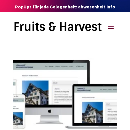
Video-
PopUps für jede Gelegenheit: abwesenheit.info
Player
a